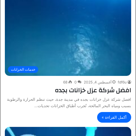
خدمات الخزانات
fdf6u
أغسطس 4, 2025
0
68
افضل شركة عزل خزانات بجده
افضل شركة عزل خزانات بجده في مدينة جدة، حيث تنظم الحرارة والرطوبة
بسبب ومياه البحر المالحة، تُجرب أطباق الخزانات تحديات…
أكمل القراءة »