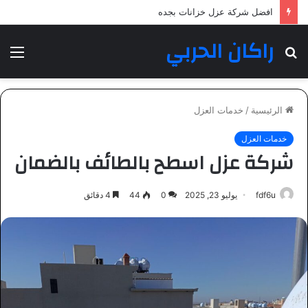
شركة عزل خزانات بمكة المكرمة
راكان الحربي
بحث
الق
عن
الرئيسية
/
خدمات العزل
خدمات العزل
شركة عزل اسطح بالطائف بالضمان
fdf6u
يوليو 23, 2025
0
44
4 دقائق