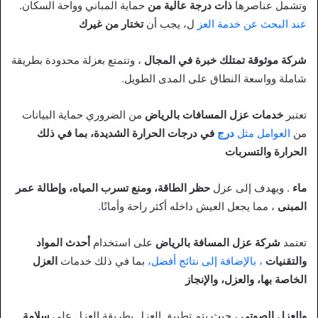
وتشمل عناصرها
ذات درجة عالية من
حماية المباني وواحة السكان.
عند البحث عن خدمة العز
ل، يجب أن
تختار من غيرك
شركة موثوقة تمتلك خبرة في المجال
، وتتمتع بعزلة محدودة بطريقة
شاملة وواسعة النطاق على المدى الطويل
.
تعتبر
خدمات عزل المسافات بالرياض
من الضروري حماية البيانات
من
العوامل مثل
درج
في درجات الحرارة الشديدة، بما في ذلك
الحرارة والتسربات
ماء
. ويهدف إلى عزل
حظر الطاقة، ومنع تسرب المياه، وإطالة عمر
المبنى
، مما يجعل العيش داخله أكثر راحة وأمانًا
.
تعتمد
شركة عزل المسافة بالرياض
على استخدام
أحدث المواد
والتقنيات
، بالإضافة إلى نتائج أفضل،
بما في ذلك خدمات
العزل
الخاصة بها، والعزل، والإنجاز
والعزل الصوتي
، حيث يتم تطبيق العزل بطريقة العزل على
سلامة