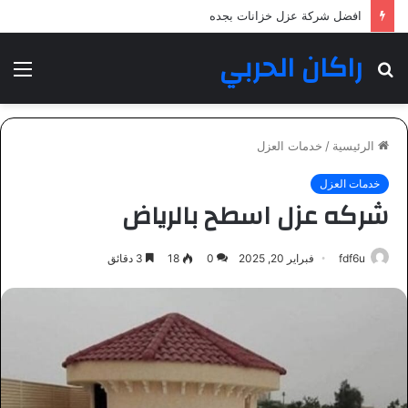
افضل شركة عزل خزانات بجده
راكان الحربي
بحث
الق
عن
الرئيسية
/
خدمات العزل
خدمات العزل
شركه عزل اسطح بالرياض
fdf6u
فبراير 20, 2025
0
18
3 دقائق