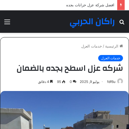
شركة عزل خزانات بمكة المكرمة
راكان الحربي
بحث
الق
عن
الرئيسية
/
خدمات العزل
خدمات العزل
شركه عزل اسطح بجده بالضمان
fdf6u
يوليو 9, 2025
0
95
4 دقائق