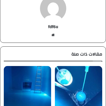
fdf6u
موقع
الويب
مقالات ذات صلة