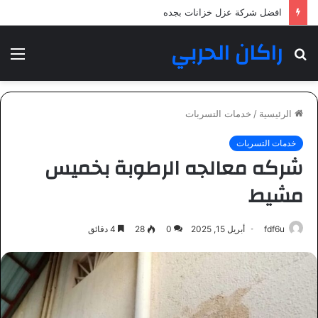
شركة عزل خزانات بمكة المكرمة
راكان الحربي
بحث
الق
عن
الرئيسية
/
خدمات التسربات
خدمات التسربات
شركه معالجه الرطوبة بخميس
مشيط
fdf6u
أبريل 15, 2025
0
28
4 دقائق