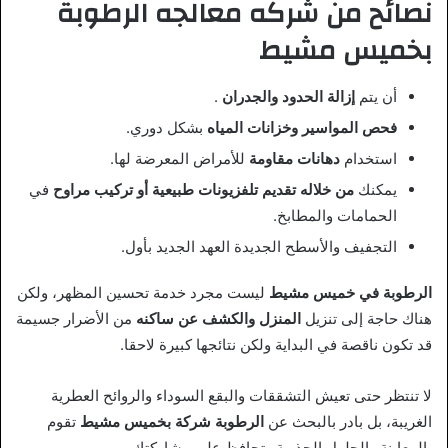
نصائح من شركه معالجه الرطوبة
بخميس مشيط
أن يتم
إزالة الحدود والجدران
.
فحص المواسير وخزانات المياه
بشكل دوري.
استخدام
دهانات مقاومة
للأمراض المعرضة لها.
يمكنك
من خلاله تقديم تلفزيونات طبيعية أو تركيب مراوح
في
الحمامات والمطابخ.
التجفيف والأسطح الجديدة العهد الجديد بأول.
الرطوبة في خميس مشيط
ليست مجرد خدمة تحسين المظهر، ولكن
هناك حاجة إلى تنزيل
المنزل والكشف عن ساكنه
من الأضرار جسيمة
قد تكون ناقصة في البداية ولكن نتائجها كبيرة لاحقا.
لا تنتظر حتى تعيش التشققات والبقع السوداء والروائح العطرية
الغريبة، بل بادر بالبحث عن
الرطوبة شركة بخميس مشيط
تقوم
بالمعاينة والحلول الجذرية وتحافظ على مشاركتك.